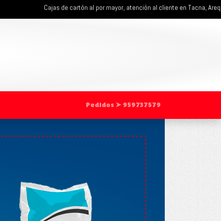
Cajas de cartón al por mayor, atención al cliente en Tacna, Arequipa, Moquegua
Pedidos ➤ 959737579