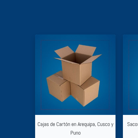
Cajas de Cartón en Arequipa, Cusco y
Sacos
Puno