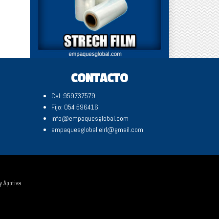
CONTACTO
Cel: 959737579
Fijo: 054 596416
info@empaquesglobal.com
empaquesglobal.eirl@gmail.com
by
Apptiva