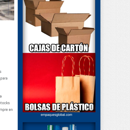
s
 para
 a
stocks
empre en