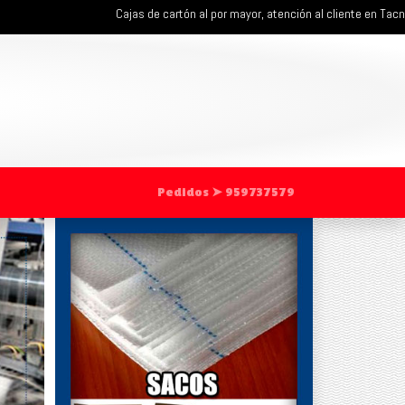
Cajas de cartón al por mayor, atención al cliente en Tacna, Are
Pedidos ➤ 959737579